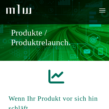
Produkte /
Produktrelaunch.
fa
fa-
Wenn Ihr Produkt vor sich hin
line-
chart
schläft.