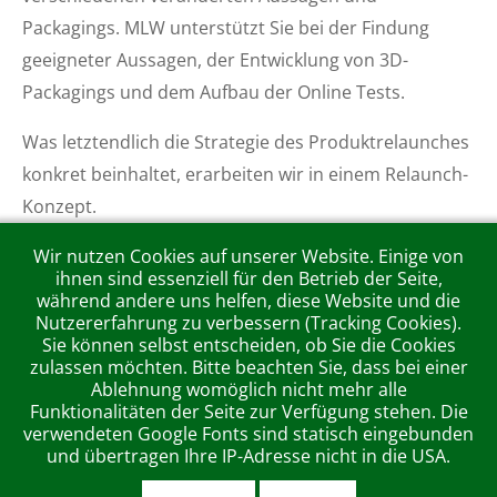
Packagings. MLW unterstützt Sie bei der Findung
geeigneter Aussagen, der Entwicklung von 3D-
Packagings und dem Aufbau der Online Tests.
Was letztendlich die Strategie des Produktrelaunches
konkret beinhaltet, erarbeiten wir in einem Relaunch-
Konzept.
Wir nutzen Cookies auf unserer Website. Einige von
ihnen sind essenziell für den Betrieb der Seite,
während andere uns helfen, diese Website und die
Nutzererfahrung zu verbessern (Tracking Cookies).
MLW KommunikationsForm GmbH Werbeagentur, Wambolder
Sie können selbst entscheiden, ob Sie die Cookies
Hof, Kämmererstraße 42, 67547 Worms, Fon [+49-62 41] 3 09
zulassen möchten. Bitte beachten Sie, dass bei einer
42-0
Ablehnung womöglich nicht mehr alle
Funktionalitäten der Seite zur Verfügung stehen. Die
DATENSCHUTZ
|
DISCLAIMER
|
IMPRESSUM
verwendeten Google Fonts sind statisch eingebunden
und übertragen Ihre IP-Adresse nicht in die USA.