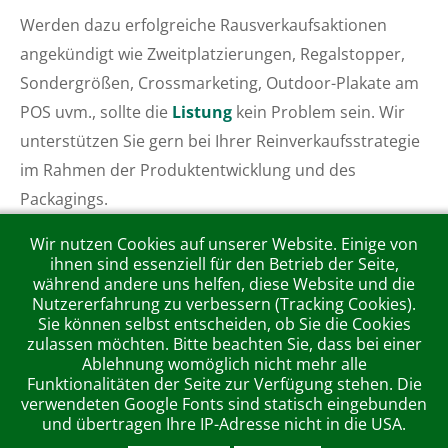
Werden dazu erfolgreiche Rausverkaufsaktionen
angekündigt wie Zweitplatzierungen, Regalstopper,
Sondergrößen, Crossmarketing, Outdoor-Plakate am
POS uvm., sollte die
Listung
kein Problem sein. Wir
unterstützen Sie gern bei Ihrer Reinverkaufsstrategie
im Rahmen der Produktentwicklung und des
Packagings.
Wir nutzen Cookies auf unserer Website. Einige von
ihnen sind essenziell für den Betrieb der Seite,
während andere uns helfen, diese Website und die
Nutzererfahrung zu verbessern (Tracking Cookies).
MLW KommunikationsForm GmbH Werbeagentur, Wambolder
Sie können selbst entscheiden, ob Sie die Cookies
Hof, Kämmererstraße 42, 67547 Worms, Fon [+49-62 41] 3 09
zulassen möchten. Bitte beachten Sie, dass bei einer
42-0
Ablehnung womöglich nicht mehr alle
Funktionalitäten der Seite zur Verfügung stehen. Die
DATENSCHUTZ
|
DISCLAIMER
|
IMPRESSUM
verwendeten Google Fonts sind statisch eingebunden
und übertragen Ihre IP-Adresse nicht in die USA.